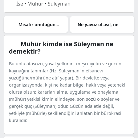
İse
•
Mühür
•
Süleyman
Misafir umduğunu değil, bulduğunu
Ne yavuz ol asıl, ne
Mühür kimde ise Süleyman ne
demektir?
Bu ünlü atasözü, yasal yetkinin, meşruiyetin ve gücün
kaynağını tanımlar (Hz. Süleyman'ın efsanevi
yüzüğüne/mührüne atıf yapar). Bir devlette veya
organizasyonda, kişi ne kadar bilge, haklı veya yetenekli
olursa olsun; kararları alma, uygulama ve onaylama
(mühür) yetkisi kimin elindeyse, son sözü o söyler ve
gerçek güç (Süleyman) odur. Gücün adaletle değil,
yetkiyle (mühürle) şekillendiğini anlatan bir bürokrasi
kuralıdır.