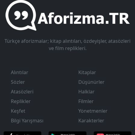
Türkçe aforizmalar; kitap alıntıları, özdeyişler, atasözleri
ve film replikleri.
Alıntılar
Kitaplar
Sözler
Düşünürler
Atasözleri
Halklar
Replikler
Filmler
Keşfet
Yönetmenler
Bilgi Yarışması
Karakterler