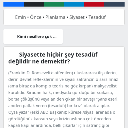
Emin
•
Önce
•
Planlama
•
Siyaset
•
Tesadüf
Kimi nesillere çok şey verilir
Siyasette hiçbir şey tesadüf
değildir ne demektir?
(Franklin D. Roosevelt'e atfedilen) uluslararası ilişkilerin,
derin devlet reflekslerinin ve siyasi satrancın o sarsılmaz
(ama biraz da komplo teorisine göz kırpan) makyavelist
kuralıdır. Sıradan halk, medyada gördüğü bir suikastı,
borsa çöküşünü veya aniden çıkan bir savaşı "Şans eseri,
aniden patlak veren (tesadüfi) bir kriz" olarak algılar.
Oysa yazar (eski ABD Başkanı); küresel/siyasi arenada o
gördüğünüz kaosun veya krizin aslında çok önceden
kapalı kapılar ardında, belli çıkarlar için satranç gibi