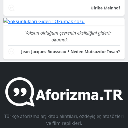
Ulrike Meinhof
Yoksun olduğum çevrenin eksikliğini giderir
okumak.
/
Jean-Jacques Rousseau
Neden Mutsuzdur İnsan?
Türkçe aforizmalar; kitap alıntıları, özdeyişler, atasözleri
ve film replikleri.