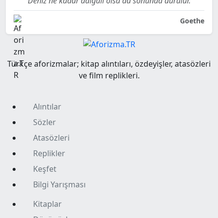
Deniz ne kadar dalgalı olsa da sonunda durulur.
Goethe
Türkçe aforizmalar; kitap alıntıları, özdeyişler, atasözleri
ve film replikleri.
Alıntılar
Sözler
Atasözleri
Replikler
Keşfet
Bilgi Yarışması
Kitaplar