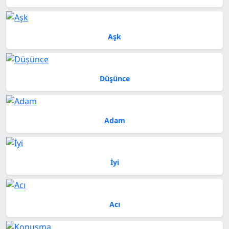
Aşk
Düşünce
Adam
İyi
Acı