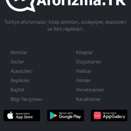
Türkçe aforizmalar; kitap alıntıları, özdeyişler, atasözleri
ve film replikleri.
Alıntılar
Kitaplar
Sözler
Düşünürler
Atasözleri
Halklar
Replikler
Filmler
Keşfet
Yönetmenler
Bilgi Yarışması
Karakterler