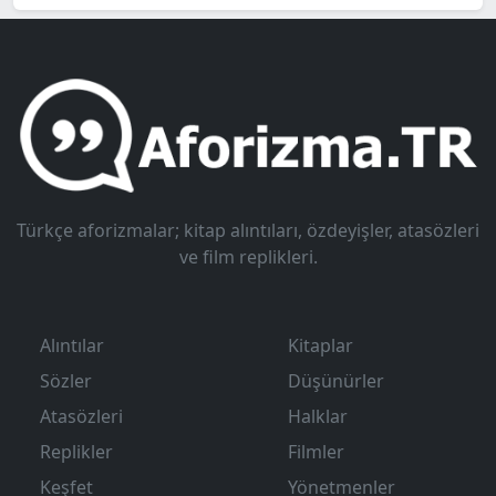
Türkçe aforizmalar; kitap alıntıları, özdeyişler, atasözleri
ve film replikleri.
Alıntılar
Kitaplar
Sözler
Düşünürler
Atasözleri
Halklar
Replikler
Filmler
Keşfet
Yönetmenler