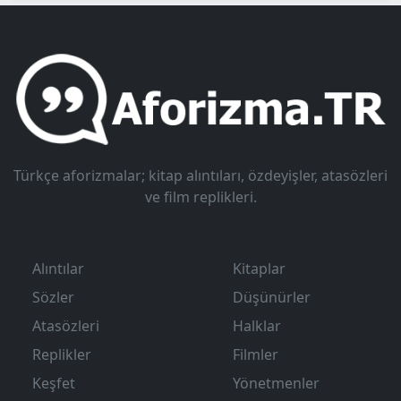
Türkçe aforizmalar; kitap alıntıları, özdeyişler, atasözleri
ve film replikleri.
Alıntılar
Kitaplar
Sözler
Düşünürler
Atasözleri
Halklar
Replikler
Filmler
Keşfet
Yönetmenler