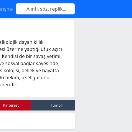
arışma
ikolojik dayanıklılık
si üzerine yaptığı ufuk açıcı
r. Kendisi de bir savaş yetimi
ı ve sosyal bağlar sayesinde
ikolojisi, bellek ve hayatta
. Bu hekim, içsel gücünü
beridir.
Pinterest
Tumblr