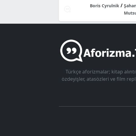
/
Boris Cyrulnik
Şahan
Muts
Türkçe aforizmalar; kitap alıntıl
özdeyişler, atasözleri ve film repli