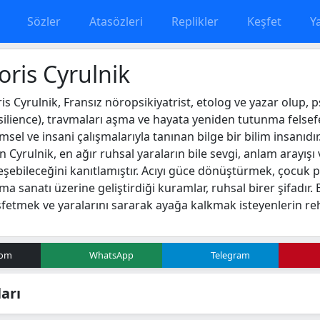
Sözler
Atasözleri
Replikler
Keşfet
Y
oris Cyrulnik
is Cyrulnik, Fransız nöropsikiyatrist, etolog ve yazar olup, ps
silience), travmaları aşma ve hayata yeniden tutunma felsefe
imsel ve insani çalışmalarıyla tanınan bilge bir bilim insanıdı
n Cyrulnik, en ağır ruhsal yaraların bile sevgi, anlam arayış
leşebileceğini kanıtlamıştır. Acıyı güce dönüştürmek, çocuk ps
ma sanatı üzerine geliştirdiği kuramlar, ruhsal birer şifadır
fetmek ve yaralarını sararak ayağa kalkmak isteyenlerin reh
com
WhatsApp
Telegram
arı