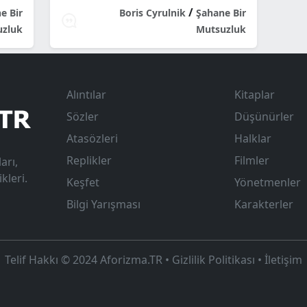
/
e Bir
Boris Cyrulnik
Şahane Bir
uzluk
Mutsuzluk
Alıntılar
Kitaplar
Sözler
Düşünürler
Atasözleri
Halklar
Replikler
Filmler
arı,
kleri.
Keşfet
Yönetmenler
Bilgi Yarışması
Karakterler
Telif Hakkı © 2024
Aforizma.TR
•
Gizlilik Politikası
•
İletişim