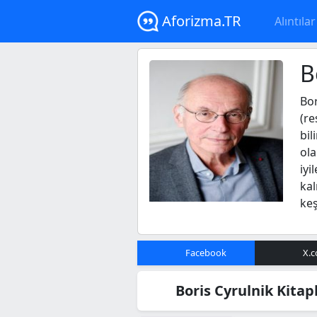
Aforizma.TR
Alıntılar
B
Bor
(re
bil
ola
iyi
kal
keş
Facebook
X.
Boris Cyrulnik Kitapl