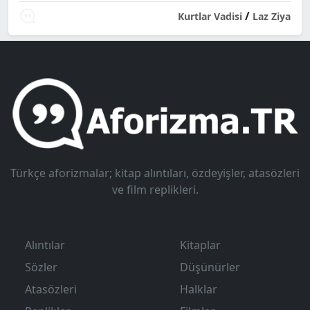
/
Kurtlar Vadisi
Laz Ziya
Türkçe aforizmalar; kitap alıntıları, özdeyişler, atasözleri
ve film replikleri.
Alıntılar
Kitaplar
Sözler
Düşünürler
Atasözleri
Halklar