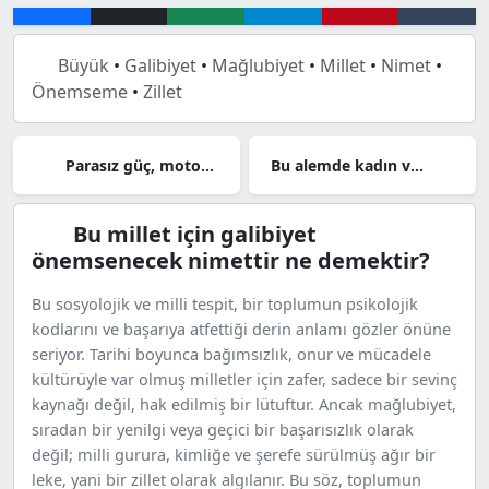
Büyük
•
Galibiyet
•
Mağlubiyet
•
Millet
•
Nimet
•
Önemseme
•
Zillet
Parasız güç, motorsuz araba, bin gez canım
Bu alemde kadın ve ihanet adamı bitirir
Bu millet için galibiyet
önemsenecek nimettir ne demektir?
Bu sosyolojik ve milli tespit, bir toplumun psikolojik
kodlarını ve başarıya atfettiği derin anlamı gözler önüne
seriyor. Tarihi boyunca bağımsızlık, onur ve mücadele
kültürüyle var olmuş milletler için zafer, sadece bir sevinç
kaynağı değil, hak edilmiş bir lütuftur. Ancak mağlubiyet,
sıradan bir yenilgi veya geçici bir başarısızlık olarak
değil; milli gurura, kimliğe ve şerefe sürülmüş ağır bir
leke, yani bir zillet olarak algılanır. Bu söz, toplumun