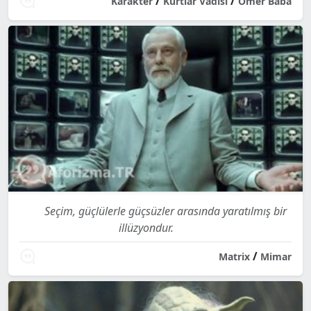
/
/
Karakter
Kurtlar Vadisi
Ömer Baba
Seçim, güçlülerle güçsüzler arasında yaratılmış bir
illüzyondur.
/
Matrix
Mimar