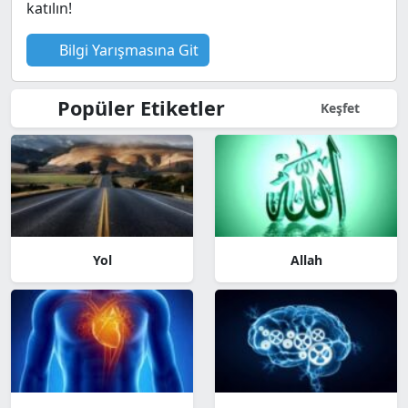
katılın!
Bilgi Yarışmasına Git
Popüler Etiketler
Keşfet
Yol
Allah