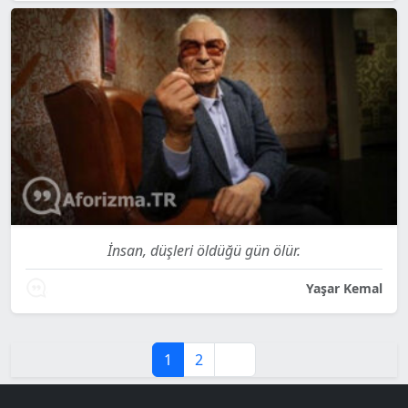
İnsan, düşleri öldüğü gün ölür.
Yaşar Kemal
1
2