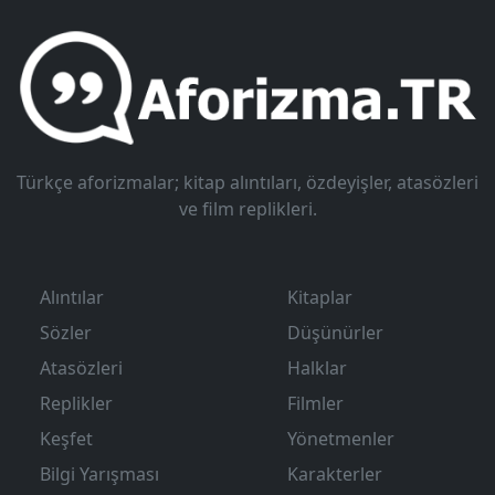
Türkçe aforizmalar; kitap alıntıları, özdeyişler, atasözleri
ve film replikleri.
Alıntılar
Kitaplar
Sözler
Düşünürler
Atasözleri
Halklar
Replikler
Filmler
Keşfet
Yönetmenler
Bilgi Yarışması
Karakterler