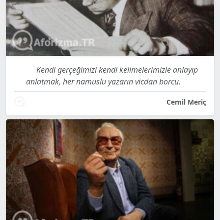
Kendi gerçeğimizi kendi kelimelerimizle anlayıp
anlatmak, her namuslu yazarın vicdan borcu.
Cemil Meriç