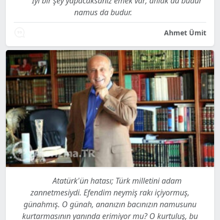
İyi bir şey yapacaksanız emek var; ahlak da budur
namus da budur.
Ahmet Ümit
Atatürk'ün hatası; Türk milletini adam
zannetmesiydi. Efendim neymiş rakı içiyormuş,
günahmış. O günah, ananızın bacınızın namusunu
kurtarmasının yanında erimiyor mu? O kurtuluş, bu