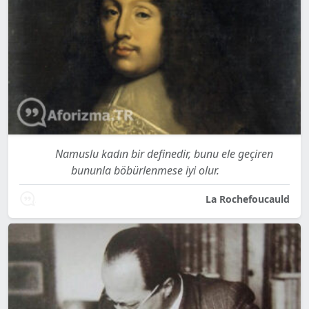
Namuslu kadın bir definedir, bunu ele geçiren
bununla böbürlenmese iyi olur.
La Rochefoucauld