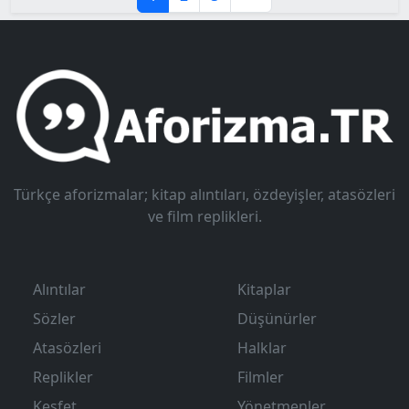
Türkçe aforizmalar; kitap alıntıları, özdeyişler, atasözleri
ve film replikleri.
Alıntılar
Kitaplar
Sözler
Düşünürler
Atasözleri
Halklar
Replikler
Filmler
Keşfet
Yönetmenler