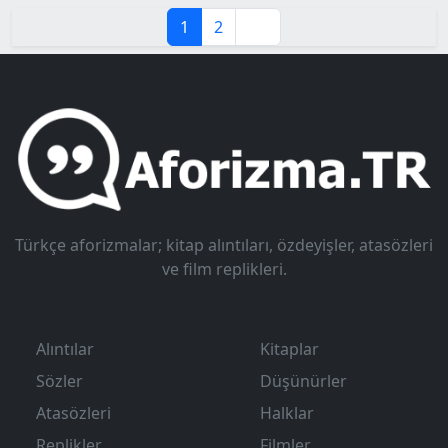
1
2
Türkçe aforizmalar; kitap alıntıları, özdeyişler, atasözleri
ve film replikleri.
Alıntılar
Kitaplar
Sözler
Düşünürler
Atasözleri
Halklar
Replikler
Filmler